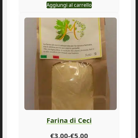
Aggiungi al carrello
Farina di Ceci
Fascia
€
3.00
-
€
5.00