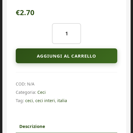
€4.50
€
2.70
Ceci
interi
quantità
AGGIUNGI AL CARRELLO
COD:
N/A
Categoria:
Ceci
Tag:
ceci
,
ceci interi
,
italia
Descrizione