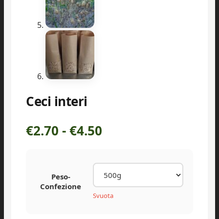
Ceci interi
Fascia
€
2.70
-
€
4.50
di
prezzo:
Peso-
da
Confezione
Svuota
€2.70
a