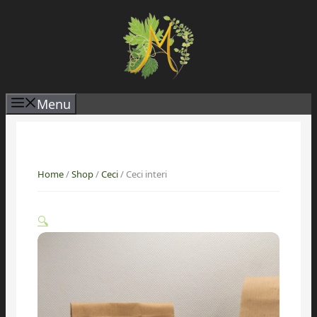
Vai
al
contenuto
Menu
Home
/
Shop
/
Ceci
/ Ceci interi
🔍