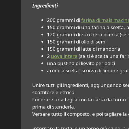
Ingredienti
200 grammi di
farina di mais macin
150 grammi di una farina a scelta, 
120 grammi di zucchero bianca (se s
150 grammi di olio di semi
150 grammi di latte di mandorla
2
uova intere
(se si è scelta una far
una bustina di lievito per dolci
aromi a scelta: scorza di limone grat
Unire tutti gli ingredienti, aggiungendo sem
sbattitore elettrico.
Foderare una teglia con la carta da forno.
prima di stenderla.
Versare tutto il composto, e poi tagliare la
Infornare la torta in un forno già caldo, a 