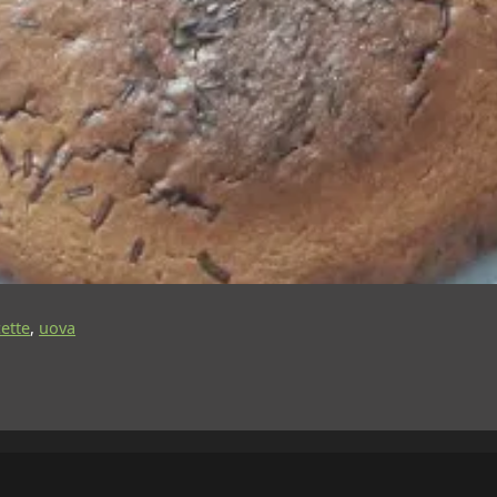
cette
,
uova