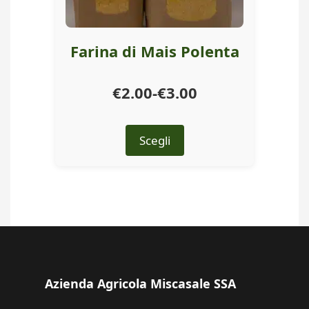
del
prodotto
Farina di Mais Polenta
Fascia
€
2.00
-
€
3.00
di
Questo
prezzo:
Scegli
prodotto
da
ha
più
€2.00
varianti.
a
Le
€3.00
opzioni
possono
essere
scelte
Azienda Agricola Miscasale SSA
nella