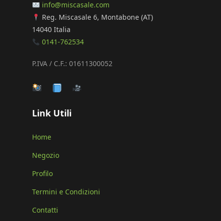
pagina
info@miscasale.com
del
Reg. Miscasale 6, Montabone (AT)
prodotto
14040 Italia
0141-762534
P.IVA / C.F.: 01611300052
Link Utili
Home
Negozio
Profilo
Termini e Condizioni
Contatti