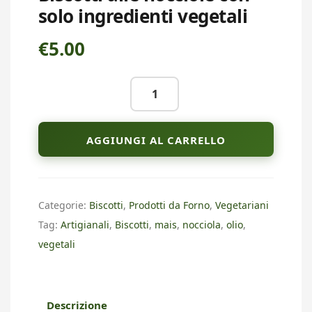
solo ingredienti vegetali
€
5.00
Biscotti
alle
nocciole
AGGIUNGI AL CARRELLO
con
solo
ingredienti
vegetali
Categorie:
Biscotti
,
Prodotti da Forno
,
Vegetariani
quantità
Tag:
Artigianali
,
Biscotti
,
mais
,
nocciola
,
olio
,
vegetali
Descrizione