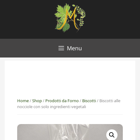
Vai
al
contenuto
Menu
Home
/
Shop
/
Prodotti da Forno
/
Biscotti
/ Biscotti alle
nocciole con solo ingredienti vegetali